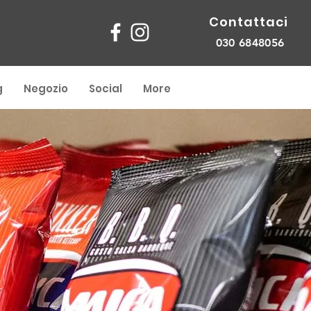
Contattaci
030 6848056
g
Negozio
Social
More