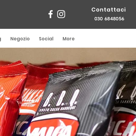
Contattaci
030 6848056
g
Negozio
Social
More