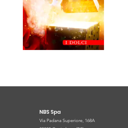
NBS Spa
Via Padana Superiore, 168A