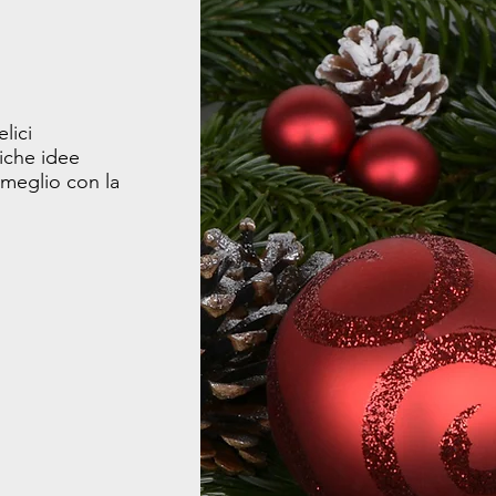
lici
tiche idee
 meglio con la