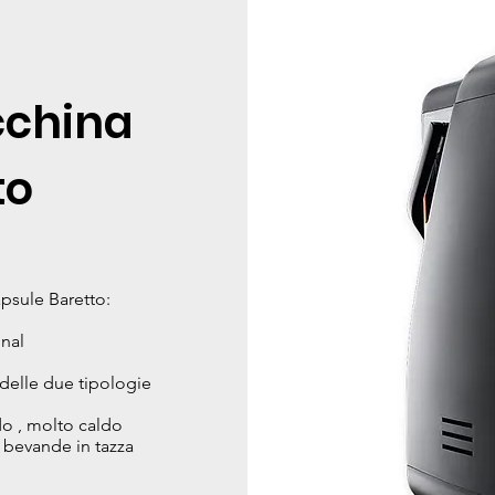
china
to
psule Baretto:
nal
delle due tipologie
ldo , molto caldo
bevande in tazza