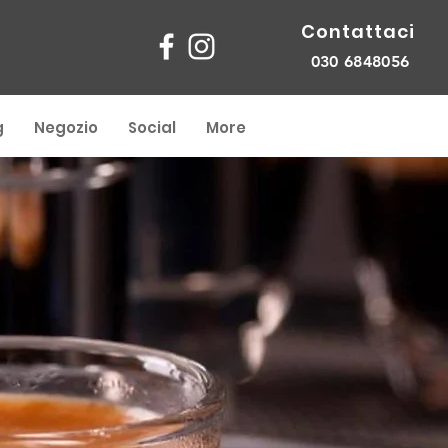
Contattaci
030 6848056
g
Negozio
Social
More